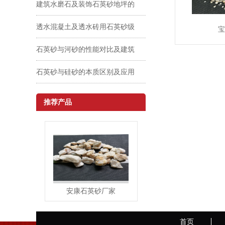
与用途的交织
建筑水磨石及装饰石英砂地坪的
骨料选择与施工工艺详解
透水混凝土及透水砖用石英砂级
宝
配设计与强度—透水率平衡探讨
石英砂与河砂的性能对比及建筑
应用选择
石英砂与硅砂的本质区别及应用
差异
推荐产品
安康石英砂厂家
MORE
首页